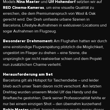
Models
und
setzten wir auf
Nina Maeter
Ulf Hohendorf
, um eine visuelle Qualität zu
RED Cinema-Kameras
erreichen, die dem Premiumanspruch von Wool & Oak
gerecht wird. Der Dreh umfasste urbane Szenen in
Barcelona, Lifestyle-Aufnahmen in exklusiven Locations und
sogar Aufnahmen im Flugzeug.
Am Flughafen hatten wir durch
Besonderer Drehmoment:
eine einstündige Flugverspätung plötzlich die Möglichkeit,
ungestört im Flieger zu drehen – eine Szene, die
ursprünglich gar nicht realisierbar schien und dem Projekt
nun zusätzlichen Charme verleiht.
Herausforderung am Set
Barcelona gilt als Hotspot für Taschendiebe – und leider
blieb auch unser Team davon nicht verschont. Am letzten
Drehtag wurden unserem Model Ulf das Handy und die
Brieftasche gestohlen. Dank seiner Professionalität fehlte er
nur bei einem einzigen Shot – den übernahm kurzerhand
selbst. Ironischerweise wurde genau dieser
Robin Maeter